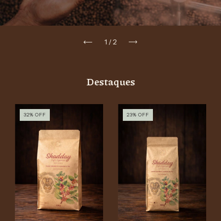
1
/
2
Destaques
32
%
OFF
23
%
OFF