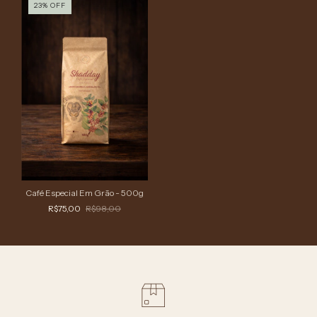
23
%
OFF
Café Especial Em Grão - 500g
R$75,00
R$98,00