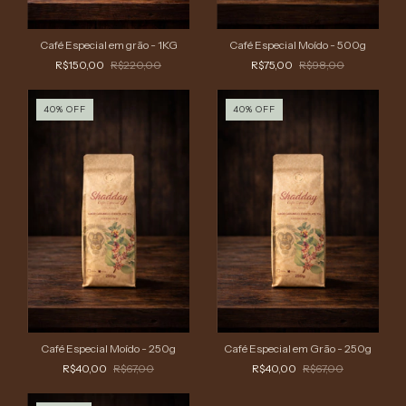
Café Especial em grão - 1KG
Café Especial Moído - 500g
R$150,00
R$220,00
R$75,00
R$98,00
40
%
OFF
40
%
OFF
Café Especial Moído - 250g
Café Especial em Grão - 250g
R$40,00
R$67,00
R$40,00
R$67,00